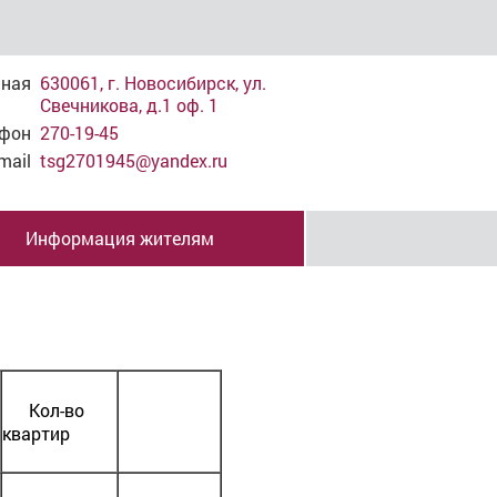
мная
630061, г. Новосибирск, ул.
Свечникова, д.1 оф. 1
ефон
270-19-45
mail
tsg2701945@yandex.ru
Информация жителям
Кол-во
квартир