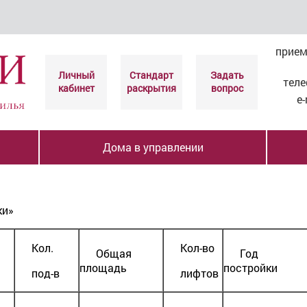
прие
Личный
Стандарт
Задать
тел
кабинет
раскрытия
вопрос
e-
Дома в управлении
ки»
Кол.
Кол-во
Общая
Год
площадь
постройки
под-в
лифтов